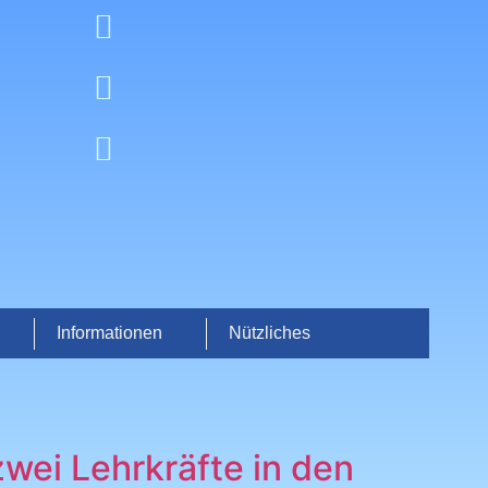
Max-Prechtl-Straße 8
92256 Hahnbach
Telefon: 09664 9134-50
Fax: 09664 9134-56
schule-hahnbach@t-online.de
Informationen
Nützliches
wei Lehrkräfte in den